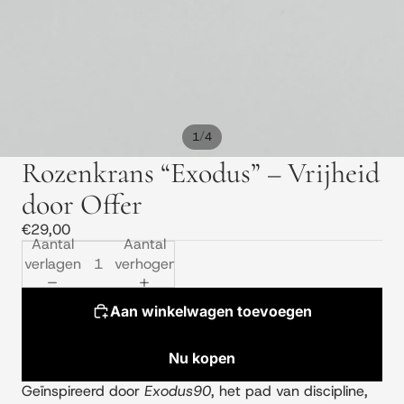
/
1
4
Rozenkrans “Exodus” – Vrijheid
door Offer
€29,00
Aantal
Aantal
verlagen
verhogen
Aan winkelwagen toevoegen
Nu kopen
Geïnspireerd door
Exodus90
, het pad van discipline,