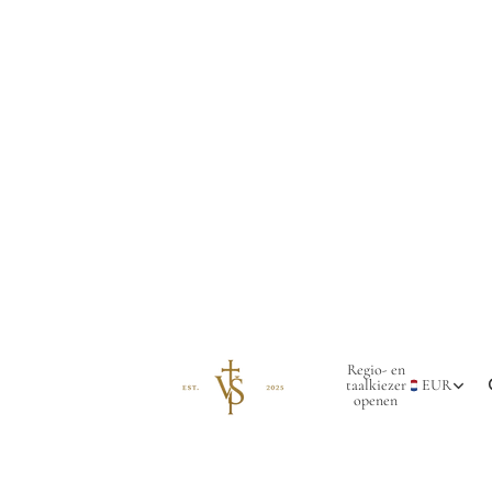
Regio- en
taalkiezer
EUR
openen